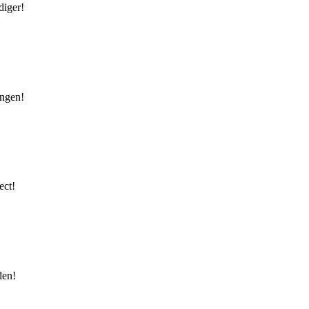
diger!
ingen!
ect!
len!