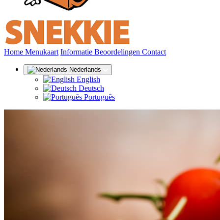
(huidige)
Home
Menukaart
Informatie
Beoordelingen
Contact
Nederlands
English
Deutsch
Português