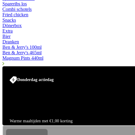
Spareribs los
Combi schotels
Fried chicken
Snacks
Dönerbox
Extra
Bier
Dranken
Ben & Jerry's 100ml
Ben & Jerry's 465ml
Magnum Pints 440ml
Donderdag actiedag
Warme maaltijden met €1,00 korting