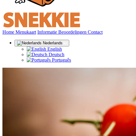
(huidige)
Home
Menukaart
Informatie
Beoordelingen
Contact
Nederlands
English
Deutsch
Português